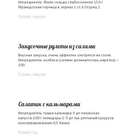
Ингредиенты: Филе сельди слабосоленое 150 г
Французская горчица в зернах 1 ст.л Огурец 1
Салаты, закуски
Закусочные рулеты из салями
Вкусная закуска, очень эффектно смотрится на столе.
Ингредиенты: колбаса (салями деликатесная, нарезка) —
100
Салаты, закуски
Салатик с кальмарами
Ингредиенты: тушка кальмара-3 шт пекинская
капуста-200 г помидоры-2-3 шт лук репчатый кукуруза
консервированная-0,5 банки
Новый год