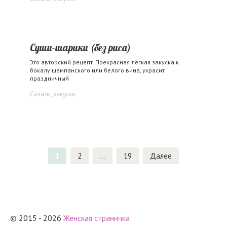
Суши-шарики (без риса)
Это авторский рецепт. Прекрасная лёгкая закуска к
бокалу шампанского или белого вина, украсит
праздничный
Салаты, закуски
Пагинация
1
2
…
19
Далее
записей
© 2015 - 2026
Женская страничка