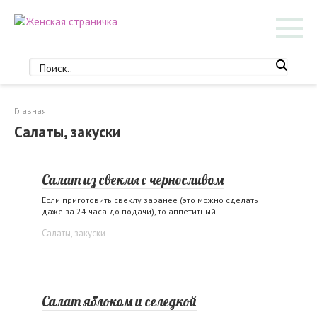
Перейти
к
контенту
Главная
Салаты, закуски
Салат из свеклы с черносливом
Если приготовить свеклу заранее (это можно сделать
даже за 24 часа до подачи), то аппетитный
Салаты, закуски
Салат яблоком и селедкой