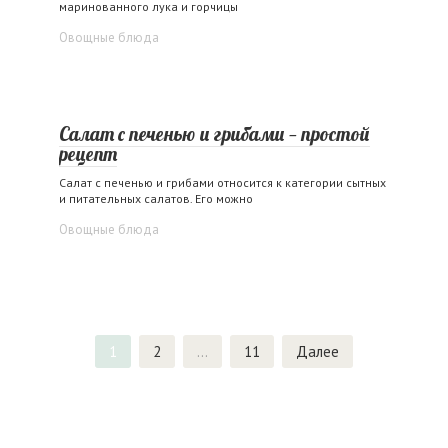
маринованного лука и горчицы
Овощные блюда
Салат с печенью и грибами — простой
рецепт
Салат с печенью и грибами относится к категории сытных
и питательных салатов. Его можно
Овощные блюда
Пагинация
1
2
…
11
Далее
записей