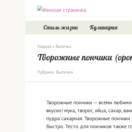
Перейти
к
контенту
Стиль жизни
Кулинария
Главная
»
Выпечка
Творожные пончики (opon
Рубрика:
Выпечка
Творожные пончики — всеми любимое
вкусно! мука, творог, яйца, сахар, в
пудра сахарная. Творожные пончики 
быстро. Тесто для пончиков также г