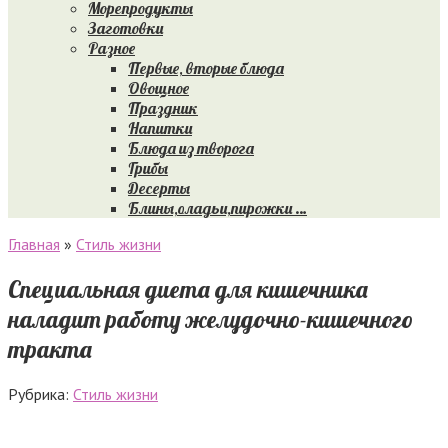
Морепродукты
Заготовки
Разное
Первые, вторые блюда
Овощное
Праздник
Напитки
Блюда из творога
Грибы
Десерты
Блины,оладьи,пирожки …
Главная
»
Стиль жизни
Специальная диета для кишечника
наладит работу желудочно-кишечного
тракта
Рубрика:
Стиль жизни