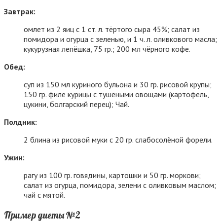
Завтрак:
омлет из 2 яиц с 1 ст. л. тёртого сыра 45%; салат из
помидора и огурца с зеленью, и 1 ч. л. оливкового масла;
кукурузная лепёшка, 75 гр.; 200 мл чёрного кофе.
Обед:
суп из 150 мл куриного бульона и 30 гр. рисовой крупы;
150 гр. филе курицы с тушёными овощами (картофель,
цукини, болгарский перец); Чай.
Полдник:
2 блина из рисовой муки с 20 гр. слабосолёной форели.
Ужин:
рагу из 100 гр. говядины, картошки и 50 гр. моркови;
салат из огурца, помидора, зелени с оливковым маслом;
чай с мятой.
Пример диеты №2