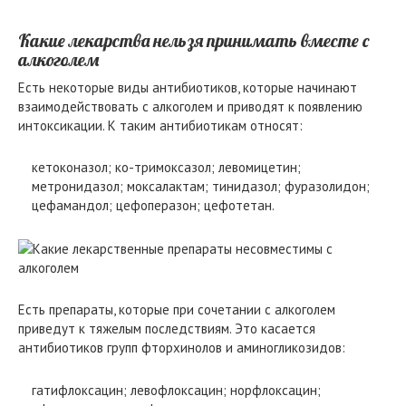
Какие лекарства нельзя принимать вместе с
алкоголем
Есть некоторые виды антибиотиков, которые начинают
взаимодействовать с алкоголем и приводят к появлению
интоксикации. К таким антибиотикам относят:
кетоконазол; ко-тримоксазол; левомицетин;
метронидазол; моксалактам; тинидазол; фуразолидон;
цефамандол; цефоперазон; цефотетан.
Есть препараты, которые при сочетании с алкоголем
приведут к тяжелым последствиям. Это касается
антибиотиков групп фторхинолов и аминогликозидов:
гатифлоксацин; левофлоксацин; норфлоксацин;