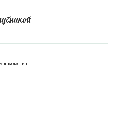
лубникой
м лакомства.