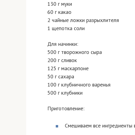
130 г муки
60 г какао
2 чайные ложки разрыхлителя
1 щепотка соли
Для начинки:
500 г творожного сыра
200 г сливок
125 г маскарпоне
50 г сахара
100 г клубничного варенья
500 г клубники
Приготовление:
Смешиваем все ингредиенты 