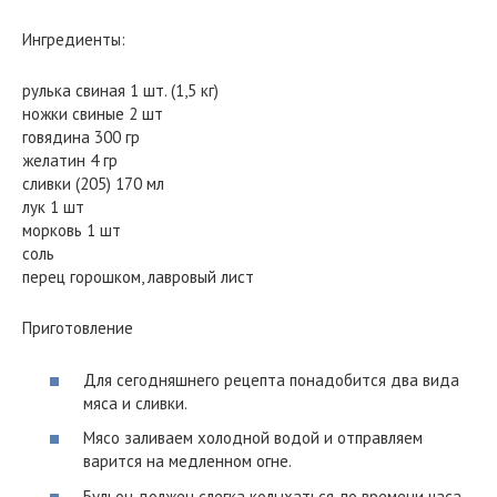
Ингредиенты:
рулька свиная 1 шт. (1,5 кг)
ножки свиные 2 шт
говядина 300 гр
желатин 4 гр
сливки (205) 170 мл
лук 1 шт
морковь 1 шт
соль
перец горошком, лавровый лист
Приготовление
Для сегодняшнего рецепта понадобится два вида
мяса и сливки.
Мясо заливаем холодной водой и отправляем
варится на медленном огне.
Бульон должен слегка колыхаться, по времени часа