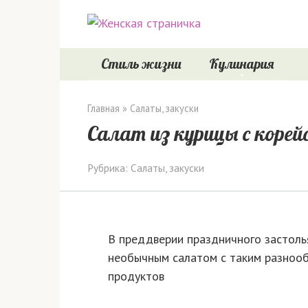
Перейти
к
контенту
Стиль жизни
Кулинария
Главная
»
Салаты, закуски
Салат из курицы с корей
Рубрика:
Салаты, закуски
В преддверии праздничного застоль
необычным салатом с таким разнооб
продуктов