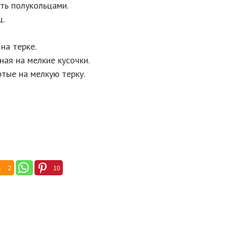
ать полукольцами.
ц.
на терке.
ная на мелкие кусочки.
ртые на мелкую терку.
2
10