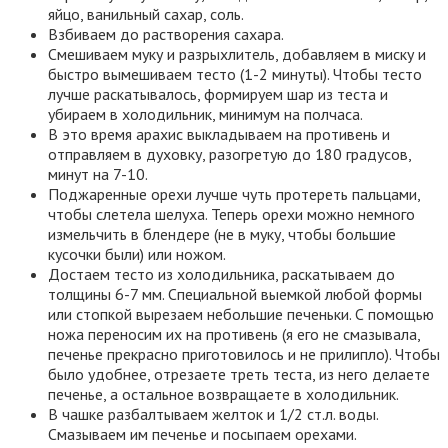
яйцо, ванильный сахар, соль.
Взбиваем до растворения сахара.
Смешиваем муку и разрыхлитель, добавляем в миску и
быстро вымешиваем тесто (1-2 минуты). Чтобы тесто
лучше раскатывалось, формируем шар из теста и
убираем в холодильник, минимум на полчаса.
В это время арахис выкладываем на противень и
отправляем в духовку, разогретую до 180 градусов,
минут на 7-10.
Поджаренные орехи лучше чуть протереть пальцами,
чтобы слетела шелуха. Теперь орехи можно немного
измельчить в блендере (не в муку, чтобы большие
кусочки были) или ножом.
Достаем тесто из холодильника, раскатываем до
толщины 6-7 мм. Специальной выемкой любой формы
или стопкой вырезаем небольшие печеньки. С помощью
ножа переносим их на противень (я его не смазывала,
печенье прекрасно приготовилось и не прилипло). Чтобы
было удобнее, отрезаете треть теста, из него делаете
печенье, а остальное возвращаете в холодильник.
В чашке разбалтываем желток и 1/2 ст.л. воды.
Смазываем им печенье и посыпаем орехами.