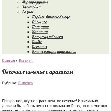
Морепродукты
Заготовки
Разное
Первые, вторые блюда
Овощное
Праздник
Напитки
Блюда из творога
Грибы
Десерты
Блины,оладьи,пирожки …
Главная
»
Выпечка
Песочное печенье с арахисом
Рубрика:
Выпечка
Прекрасное, вкусное, рассыпчатое печенье! Изначально
должны были быть песочные кольца по Госту, но я немножко
неправильно посчитала пропорции и в итоге получилось