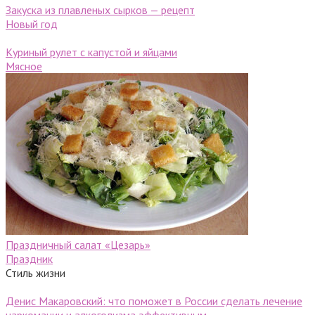
Закуска из плавленых сырков — рецепт
Новый год
Куриный рулет с капустой и яйцами
Мясное
Праздничный салат «Цезарь»
Праздник
Стиль жизни
Денис Макаровский: что поможет в России сделать лечение