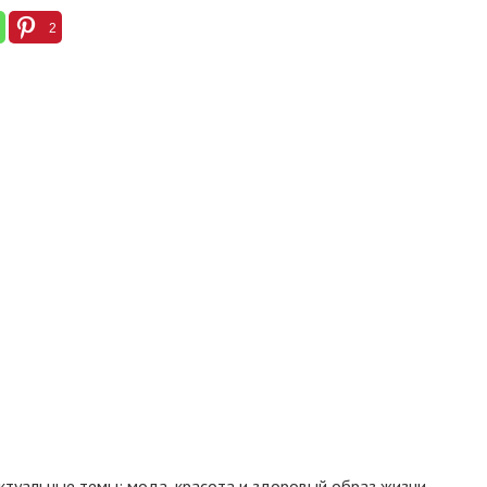
2
 актуальные темы: мода, красота и здоровый образ жизни,