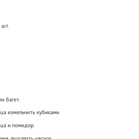
 шт.
и багет.
ца измельчить кубиками.
ца и помидор.
рке, выдавить чеснок.