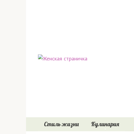
Перейти
к
контенту
Стиль жизни
Кулинария