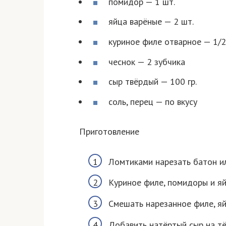
помидор — 1 шт.
яйца варёные — 2 шт.
куриное филе отварное — 1/2
чеснок — 2 зубчика
сыр твёрдый — 100 гр.
соль, перец — по вкусу
Приготовление
Ломтиками нарезать батон ил
Куриное филе, помидоры и яй
Смешать нарезанное филе, яй
Добавить натёртый сыр на тё