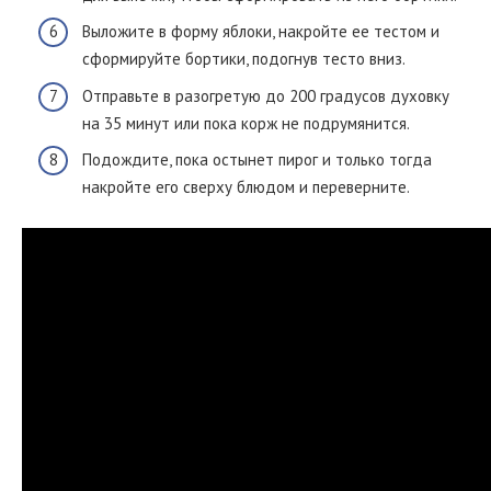
Выложите в форму яблоки, накройте ее тестом и
сформируйте бортики, подогнув тесто вниз.
Отправьте в разогретую до 200 градусов духовку
на 35 минут или пока корж не подрумянится.
Подождите, пока остынет пирог и только тогда
накройте его сверху блюдом и переверните.