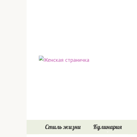
Перейти
к
контенту
Стиль жизни
Кулинария