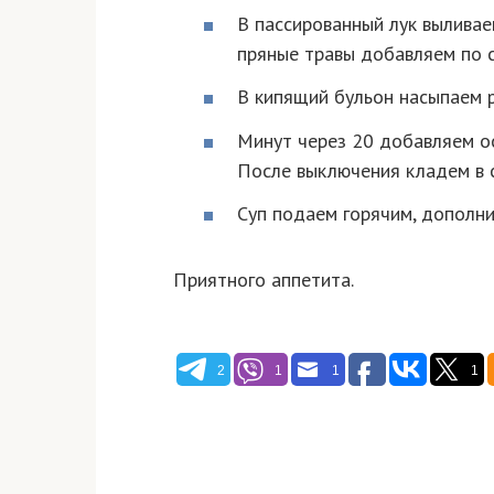
В пассированный лук выливае
пряные травы добавляем по с
В кипящий бульон насыпаем р
Минут через 20 добавляем ос
После выключения кладем в с
Суп подаем горячим, дополни
Приятного аппетита.
2
1
1
1