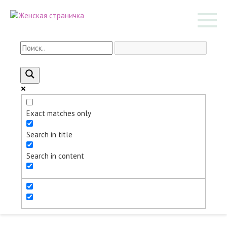
Перейти
к
контенту
Exact matches only
Search in title
Search in content