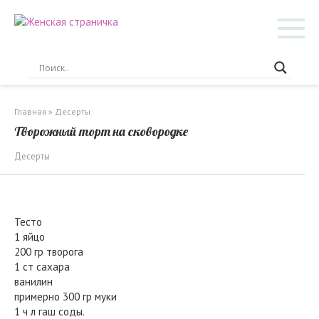
Перейти
к
контенту
Главная
»
Десерты
Творожный торт на сковородке
Десерты
Тесто
1 яйцо
200 гр творога
1 ст сахара
ванилин
примерно 300 гр муки
1 ч л гаш соды.