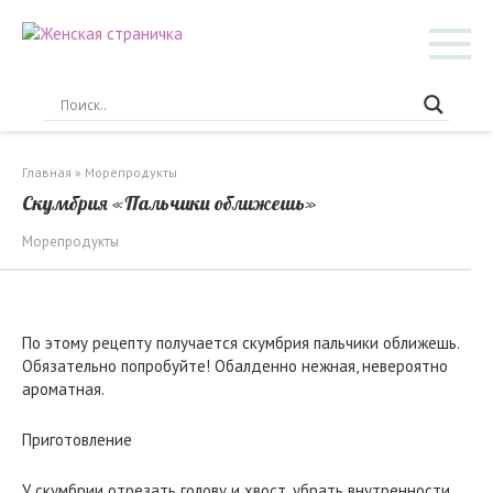
Перейти
к
контенту
Главная
»
Морепродукты
Скумбрия «Пальчики оближешь»
Морепродукты
По этому рецепту получается скумбрия пальчики оближешь.
Обязательно попробуйте! Обалденно нежная, невероятно
ароматная.
Приготовление
У скумбрии отрезать голову и хвост, убрать внутренности,