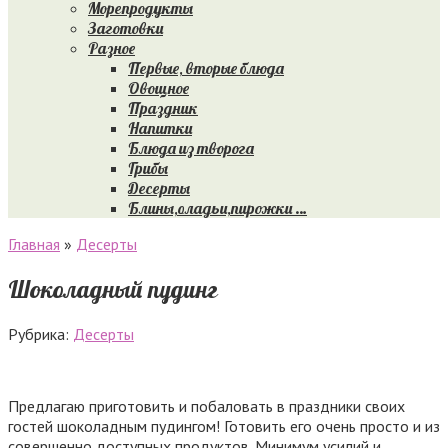
Морепродукты
Заготовки
Разное
Первые, вторые блюда
Овощное
Праздник
Напитки
Блюда из творога
Грибы
Десерты
Блины,оладьи,пирожки …
Главная
»
Десерты
Шоколадный пудинг
Рубрика:
Десерты
Предлагаю приготовить и побаловать в праздники своих
гостей шоколадным пудингом! Готовить его очень просто и из
совершенно доступных продуктов. Минимум усилий и