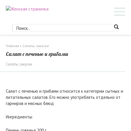
Перейти
к
контенту
Главная
»
Салаты, закуски
Салат с печенью и грибами
Салаты, закуски
Салат с печенью и грибами относится к категории сытных и
питательных салатов. Его можно употреблять отдельно от
гарниров и мясных блюд
Ингредиенты:
Печень говяжья 200 г