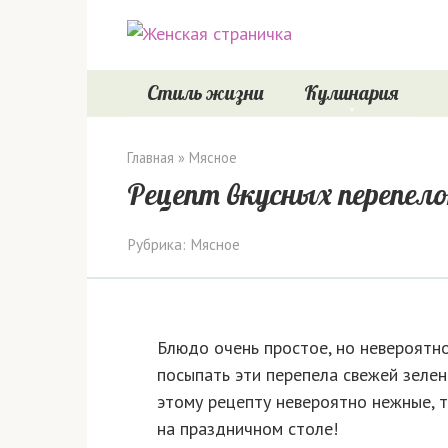
Перейти
к
контенту
Стиль жизни
Кулинария
Главная
»
Мясное
Рецепт вкусных перепело
Рубрика:
Мясное
Блюдо очень простое, но невероятно
посыпать эти перепела свежей зеле
этому рецепту невероятно нежные, т
на праздничном столе!