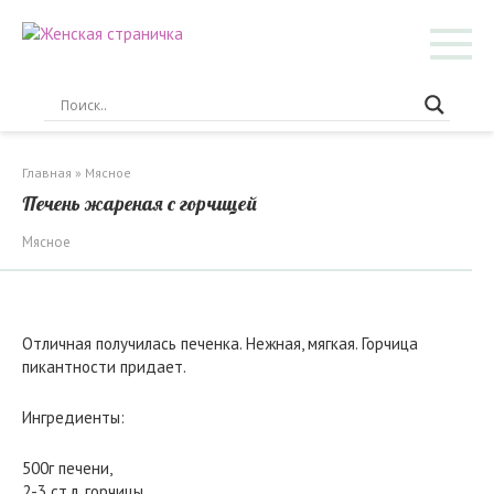
Перейти
к
контенту
Главная
»
Мясное
Печень жареная с горчицей
Мясное
Отличная получилась печенка. Нежная, мягкая. Горчица
пикантности придает.
Ингредиенты:
500г печени,
2-3 ст.л. горчицы,