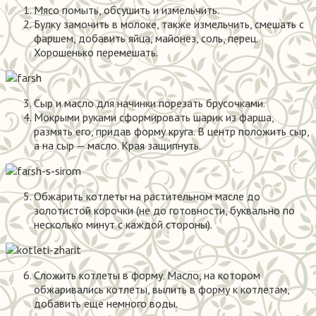
Мясо помыть, обсушить и измельчить.
Булку замочить в молоке, также измельчить, смешать с
фаршем, добавить яйца, майонез, соль, перец.
Хорошенько перемешать.
Сыр и масло для начинки порезать брусочками.
Мокрыми руками сформировать шарик из фарша,
размять его, придав форму круга. В центр положить сыр,
а на сыр — масло. Края защипнуть.
Обжарить котлеты на растительном масле до
золотистой корочки (не до готовности, буквально по
несколько минут с каждой стороны).
Сложить котлеты в форму. Масло, на котором
обжаривались котлеты, вылить в форму к котлетам,
добавить еще немного воды.