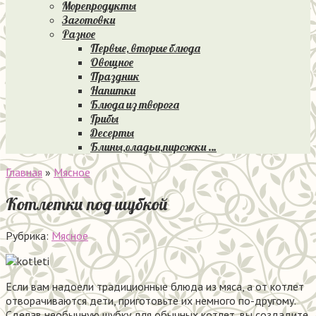
Морепродукты
Заготовки
Разное
Первые, вторые блюда
Овощное
Праздник
Напитки
Блюда из творога
Грибы
Десерты
Блины,оладьи,пирожки …
Главная
»
Мясное
Котлетки под шубкой
Рубрика:
Мясное
Если вам надоели традиционные блюда из мяса, а от котлет
отворачиваются дети, приготовьте их немного по-другому.
Сделав необычную шубку для обычных котлет, вы создадите