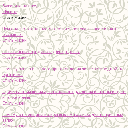
Буженина на пару
Мясное
Стиль жизни
Чем опасно отопление для кожи человека, и какое влияние
оказывает
Стиль жизни
Пять опасных продуктов для здоровья
Стиль жизни
Почему лапша быстрого приготовления является вредной для
организма
Стиль жизни
Причины повышения артериального давления вечером в одно
и то же время
Стиль жизни
Почему от женщины во время климакса исходит неприятный
запах
Стиль жизни