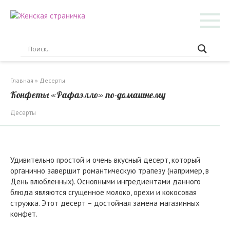
Перейти
к
контенту
Главная
»
Десерты
Конфеты «Рафаэлло» по-домашнему
Десерты
Удивительно простой и очень вкусный десерт, который
органично завершит романтическую трапезу (например, в
День влюбленных). Основными ингредиентами данного
блюда являются сгущенное молоко, орехи и кокосовая
стружка. Этот десерт – достойная замена магазинных
конфет.