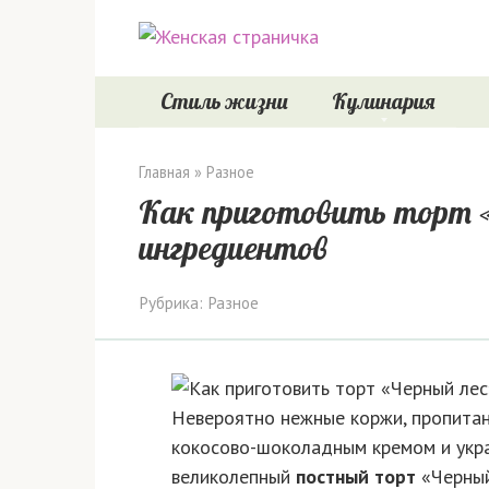
Перейти
к
контенту
Стиль жизни
Кулинария
Главная
»
Разное
Как приготовить торт 
ингредиентов
Рубрика:
Разное
Невероятно нежные коржи, пропита
кокосово-шоколадным кремом и укр
великолепный
постный торт
«Черный