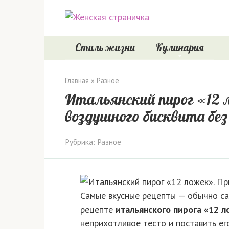
Перейти
к
контенту
Стиль жизни
Кулинария
Главная
»
Разное
Итальянский пирог «12 
воздушного бисквита без 
Рубрика:
Разное
Самые вкусные рецепты — обычно са
рецепте
итальянского пирога «12 
неприхотливое тесто и поставить ег