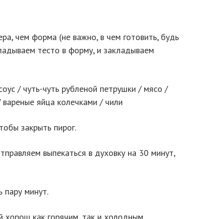
ра, чем форма (не важно, в чем готовить, будь
кладываем тесто в форму, и закладываем
оус / чуть-чуть рубленой петрушки / мясо /
/ вареные яйца колечками / чили
чтобы закрыть пирог.
отправляем выпекаться в духовку на 30 минут,
 пару минут.
й хорош как горячим, так и холодным.