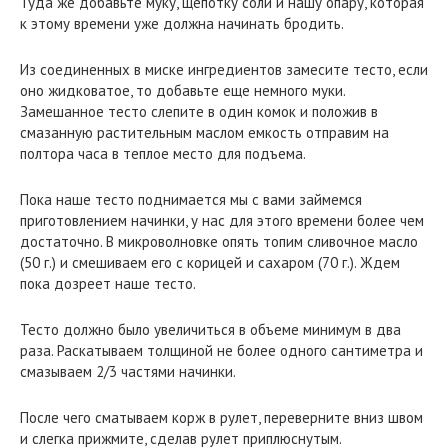
Туда же добавьте муку, щепотку соли и нашу опару, которая
к этому времени уже должна начинать бродить.
Из соединенных в миске ингредиентов замесите тесто, если
оно жидковатое, то добавьте еще немного муки.
Замешанное тесто слепите в один комок и положив в
смазанную растительным маслом емкость отправим на
полтора часа в теплое место для подъема.
Пока наше тесто поднимается мы с вами займемся
приготовлением начинки, у нас для этого времени более чем
достаточно. В микроволновке опять топим сливочное масло
(50 г.) и смешиваем его с корицей и сахаром (70 г.). Ждем
пока дозреет наше тесто.
Тесто должно было увеличиться в объеме минимум в два
раза. Раскатываем толщиной не более одного сантиметра и
смазываем 2/3 частями начинки.
После чего сматываем корж в рулет, переверните вниз швом
и слегка прижмите, сделав рулет приплюснутым.