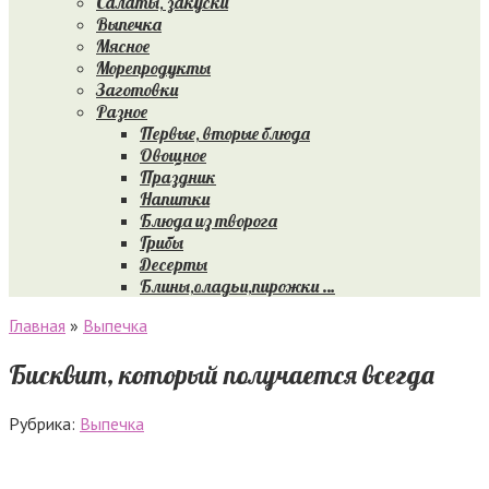
Салаты, закуски
Выпечка
Мясное
Морепродукты
Заготовки
Разное
Первые, вторые блюда
Овощное
Праздник
Напитки
Блюда из творога
Грибы
Десерты
Блины,оладьи,пирожки …
Главная
»
Выпечка
Бисквит, который получается всегда
Рубрика:
Выпечка