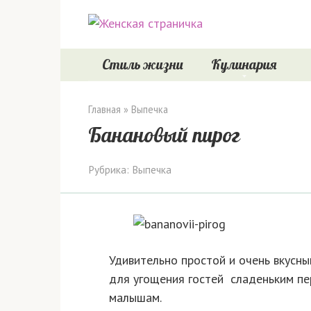
Перейти
к
контенту
Стиль жизни
Кулинария
Главная
»
Выпечка
Банановый пирог
Рубрика:
Выпечка
Удивительно простой и очень вкусн
для угощения гостей сладеньким пе
малышам.