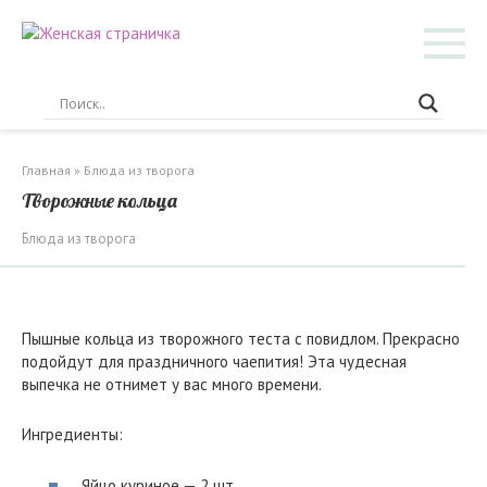
Перейти
к
контенту
Главная
»
Блюда из творога
Творожные кольца
Блюда из творога
Пышные кольца из творожного теста с повидлом. Прекрасно
подойдут для праздничного чаепития! Эта чудесная
выпечка не отнимет у вас много времени.
Ингредиенты:
Яйцо куриное — 2 шт