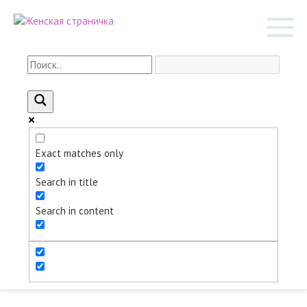
Перейти
к
контенту
Exact matches only
Search in title
Search in content