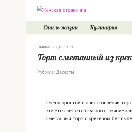
Перейти
к
контенту
Стиль жизни
Кулинария
Главная
»
Десерты
Торт сметанный из крек
Рубрика:
Десерты
Очень простой в приготовлении торт
хочется чего-то вкусного с минимал
сметанный торт с крекером без вып