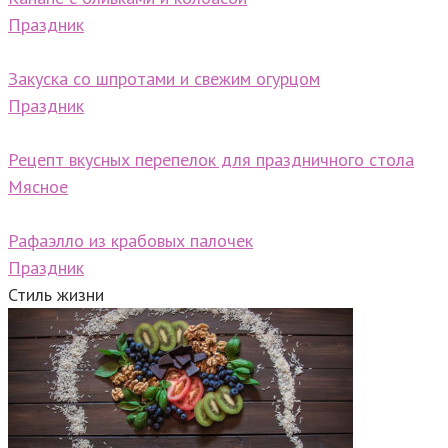
Праздник
Закуска со шпротами и свежим огурцом
Праздник
Рецепт вкусных перепелок для праздничного стола
Мясное
Рафаэлло из крабовых палочек
Праздник
Стиль жизни