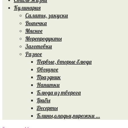
Кулинария
Салаты, закуски
Выпечка
Мясное
Морепродукты
Заготовки
Разное
Первые, вторые блюда
Овощное
Праздник
Напитки
Блюда из творога
Грибы
Десерты
Блины,оладьи,пирожки …