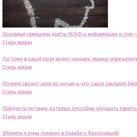
Основные принципы диеты MIND и информация о том, 
Стиль жизни
По тому в какой позе сидит человек, можно определит
Стиль жизни
Почему сводит ноги по ночам и что такое синдром бес
Стиль жизни
Продукты питания, которые способны улучшить память
Стиль жизни
Обереги и руны помогут в борьбе с бессонницей