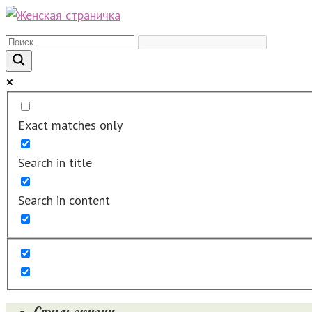
Перейти
к
контенту
Exact matches only
Search in title
Search in content
Стиль жизни