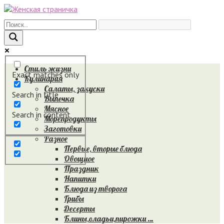
Перейти
к
контенту
Стиль жизни
Exact matches only
Кулинария
Салаты, закуски
Search in title
Выпечка
Мясное
Search in content
Морепродукты
Заготовки
Разное
Первые, вторые блюда
Овощное
Праздник
Напитки
Блюда из творога
Грибы
Десерты
Блины,оладьи,пирожки …