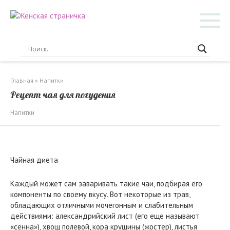
Перейти
к
контенту
Главная
»
Напитки
Рецепт чая для похудения
Напитки
Чайная диета
Каждый может сам заваривать такие чаи, подбирая его
компоненты по своему вкусу. Вот некоторые из трав,
обладающих отличными мочегонным и слабительным
действиями: александрийский лист (его еще называют
«сенна»), хвощ полевой, кора крушины (жостер), листья