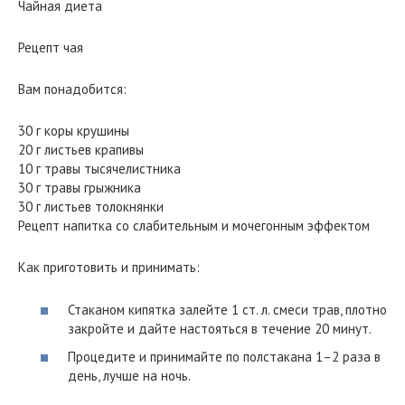
Чайная диета
Рецепт чая
Вам понадобится:
30 г коры крушины
20 г листьев крапивы
10 г травы тысячелистника
30 г травы грыжника
30 г листьев толокнянки
Рецепт напитка со слабительным и мочегонным эффектом
Как приготовить и принимать:
Стаканом кипятка залейте 1 ст. л. смеси трав, плотно
закройте и дайте настояться в течение 20 минут.
Процедите и принимайте по полстакана 1–2 раза в
день, лучше на ночь.