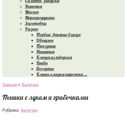
Салаты, закуски
Выпечка
Мясное
Морепродукты
Заготовки
Разное
Первые, вторые блюда
Овощное
Праздник
Напитки
Блюда из творога
Грибы
Десерты
Блины,оладьи,пирожки …
Главная
»
Выпечка
Пышки с луком и грибочками
Рубрика:
Выпечка