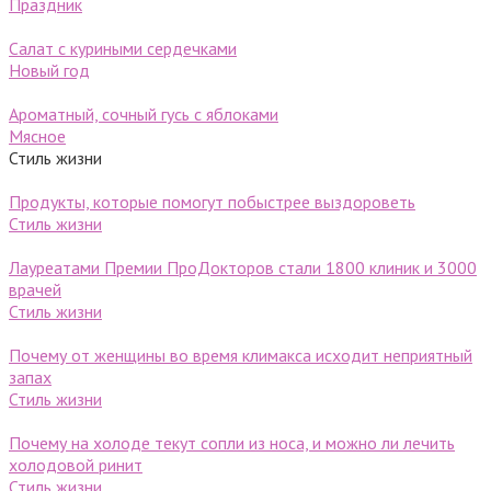
Праздник
Салат с куриными сердечками
Новый год
Ароматный, сочный гусь с яблоками
Мясное
Стиль жизни
Продукты, которые помогут побыстрее выздороветь
Стиль жизни
Лауреатами Премии ПроДокторов стали 1800 клиник и 3000
врачей
Стиль жизни
Почему от женщины во время климакса исходит неприятный
запах
Стиль жизни
Почему на холоде текут сопли из носа, и можно ли лечить
холодовой ринит
Стиль жизни