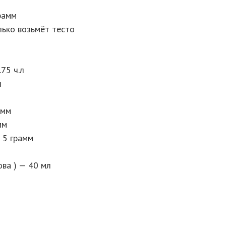
рамм
олько возьмёт тесто
75 ч.л
л
амм
мм
 5 грамм
ва ) — 40 мл
м