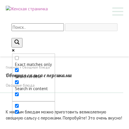
Перейти
к
контенту
Exact matches only
Главная
»
Овощные блюда
Овощная сальса с персиками
Search in title
Овощные блюда
Search in content
К мясным блюдам можно приготовить великолепную
овощную сальсу с персиками. Попробуйте! Это очень вкусно!