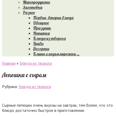
Морепродукты
Заготовки
Разное
Первые, вторые блюда
Овощное
Праздник
Напитки
Блюда из творога
Грибы
Десерты
Блины,оладьи,пирожки …
Главная
»
Блюда из творога
Лепешка с сыром
Рубрика:
Блюда из творога
Сырные лепешки очень вкусны на завтрак, тем более, что это
блюдо достаточно быстрое в приготовлении