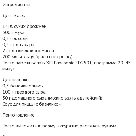
Ингредиенты:
Для теста:
1 ч.л. сухих дрожжей
300 г муки
0,5 ч.л. соли
0,5 ст.л. сахара
2 ст.л. оливкового масла
200 мл воды (я брала сыворотку)
Тесто замешивала в ХП Panasonic SD2501, программа 20, 45
минут.
Для начинки:
0,5 баночки оливок
100 г твердого сыра
50 г домашнего сыра (можно взять адыгейский)
Соус для пиццы с базиликом
Приготовление
Тесто выложить в форму, аккуратно растянуть руками.