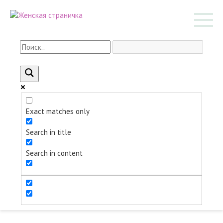
Перейти
к
контенту
Exact matches only
Search in title
Search in content