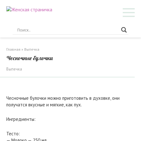
Перейти
к
контенту
Главная
»
Выпечка
Чесночные булочки
Выпечка
Чесночные булочки можно приготовить в духовке, они
получатся вкусные и мягкие, как пух.
Ингредиенты:
Тесто:
— Молоко — 250 мл