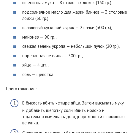
пшеничная мука — 8 столовых ложек (160 гр.),
подсолнечное масло для жарки блинов — 3 столовые
ложки (60 гр.),
плавленый кусковой сырок — 2 пачки (300 гр.),
майонез — 90 гр.,
свежая зелень укропа — небольшой пучок (20 гр.),
нарезанная ветчина — 300 гр.,
яйца — 4 шт.,
соль — щепотка.
Приготовление:
В ёмкость вбить четыре яйца. Затем высыпать муку
и добавить щепотку соли. Влить молоко и
тщательно вымешать до однородности с помощью
венчика.
Сковороду для жарки блинов смазать подсолнечным