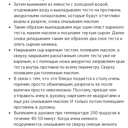
Затем вынимаем из емкости с холодной водой,
отцеживаем воду и выкладываем тесто на противень
аккуратными складочками, которые будут отчетливо
видны в разрезе, снова смазываем маслом.
Таким образом выкладываем еще один пласт вареного
теста, мажем маслом и посыпаем тертым сыром. Далее
снова укладываем таким же образом два слоя теста и
опять сырная начинка.
Накрываем сыр вареным тестом, поливаем маслом, а
сверху закрываем раскатанным слоем теста уже не
вареным, и с помощью ножа аккуратно заправляем края
теста внутрь противня по всему периметру. Сверху
поливаем растопленным маслом.
В связи с тем, что это блюдо подается к столу очень
горячим, просто обжигающим, разрезать ее после
выпечки просто невозможно. Поэтому, прежде чем
отправить ачму в духовку, нарезаем ее квадратами и
еще раз смазываем маслом. И только потом помещаем
противень в духовку.
Выпекаем в духовке при температуре 200 градусов в
течение 40-50 минут. Когда ачма немного
подрумянится, смазываем ее сверху смесью яичного