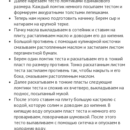
Далее нарезаем тесто ломтиками одинакового
размера. Каждый ломтик немного посыпаем тестом и
формируем аккуратными толстыми лепешками.
Теперь нам нужно подготовить начинку. Берем сыр и
натираем на крупной терке.
Пачку масла выкладываем в сотейник и ставим на
плиту, растапливаем масло и доводим его до кипения.
Большой противень с помощью кулинарной кисточки
смазываем растопленным маслом и застилаем листом
пергаментной бумаги.
Берем один ломтик теста и раскатываем его в тонкий
пласт по размеру противня. Тонко раскатанным листом
теста застилаем противень так, чтобы накрыть и его
бока, смазываем растопленным маслом.
Далее раскатываем в тонкие пласты следующие
ломтики теста и сложив их вчетверо, выкладываем на
поднос, посыпанный мукой.
После этого ставим на плиту большую кастрюлю с
водой, которую солим и доводим до кипения. В
кипящую воду опускаем пласт теста и немного его
провариваем, поворачивая шумовкой. После этого
тесто вылавливаем с помощью ситечка и опускаем в
холодную воду.