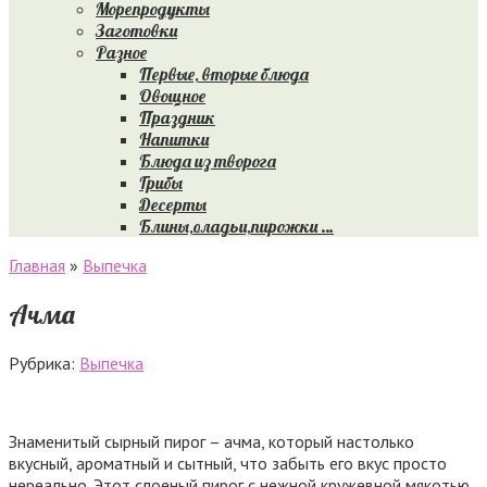
Морепродукты
Заготовки
Разное
Первые, вторые блюда
Овощное
Праздник
Напитки
Блюда из творога
Грибы
Десерты
Блины,оладьи,пирожки …
Главная
»
Выпечка
Ачма
Рубрика:
Выпечка
Знаменитый сырный пирог – ачма, который настолько
вкусный, ароматный и сытный, что забыть его вкус просто
нереально. Этот слоеный пирог с нежной кружевной мякотью