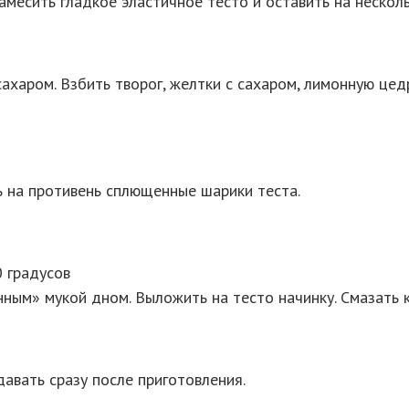
месить гладкое эластичное тесто и оставить на несколь
ахаром. Взбить творог, желтки с сахаром, лимонную цедр
 на противень сплющенные шарики теста.
0 градусов
нным» мукой дном. Выложить на тесто начинку. Смазать 
давать сразу после приготовления.