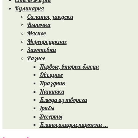
Кулинария
Салаты, закуски
Выпечка
Мясное
Морепродукты
Заготовки
Разное
Первые, вторые блюда
Овощное
Праздник
Напитки
Блюда из творога
Грибы
Десерты
Блины,оладьи,пирожки …