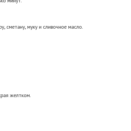
ко минут.
у, сметану, муку и сливочное масло.
края желтком.