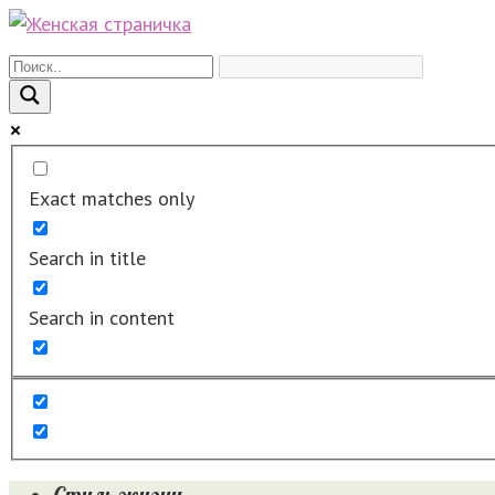
Перейти
к
контенту
Exact matches only
Search in title
Search in content
Стиль жизни