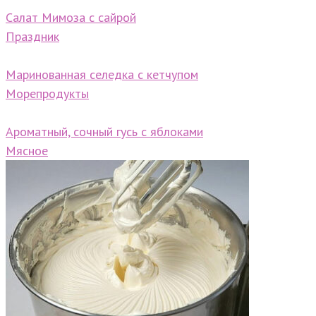
Салат Мимоза с сайрой
Праздник
Маринованная селедка с кетчупом
Морепродукты
Ароматный, сочный гусь с яблоками
Мясное