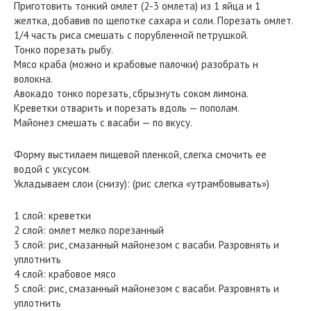
Приготовить тонкий омлет (2-3 омлета) из 1 яйца и 1
желтка, добавив по щепотке сахара и соли. Порезать омлет.
1/4 часть риса смешать с порубленной петрушкой.
Тонко порезать рыбу.
Мясо краба (можно и крабовые палочки) разобрать н
волокна.
Авокадо тонко порезать, сбрызнуть соком лимона.
Креветки отварить и порезать вдоль — пополам.
Майонез смешать с васаби — по вкусу.
Форму выстилаем пищевой пленкой, слегка смочить ее
водой с уксусом.
Укладываем слои (снизу): (рис слегка «утрамбовывать»)
1 слой: креветки
2 слой: омлет мелко порезанный
3 слой: рис, смазанный майонезом с васаби. Разровнять и
уплотнить
4 слой: крабовое мясо
5 слой: рис, смазанный майонезом с васаби. Разровнять и
уплотнить