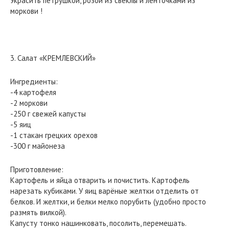
Украсить петрушкой, розой из свеклы и ленточками из
моркови !
3. Салат «КРЕМЛЕВСКИЙ»
Ингредиенты:
-4 картофеля
-2 моркови
-250 г свежей капусты
-5 яиц
-1 стакан грецких орехов
-300 г майонеза
Приготовление:
Картофель и яйца отварить и почистить. Картофель
нарезать кубиками. У яиц варёные желтки отделить от
белков. И желтки, и белки мелко порубить (удобно просто
размять вилкой).
Капусту тонко нашинковать, посолить, перемешать.