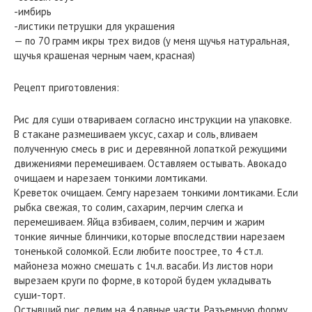
-имбирь
-листики петрушки для украшения
— по 70 грамм икры трех видов (у меня щучья натуральная,
щучья крашеная черным чаем, красная)
Рецепт приготовления:
Рис для суши отвариваем согласно инструкции на упаковке.
В стакане размешиваем уксус, сахар и соль, вливаем
полученную смесь в рис и деревянной лопаткой режущими
движениями перемешиваем. Оставляем остывать. Авокадо
очищаем и нарезаем тонкими ломтиками.
Креветок очищаем. Семгу нарезаем тонкими ломтиками. Если
рыбка свежая, то солим, сахарим, перчим слегка и
перемешиваем. Яйца взбиваем, солим, перчим и жарим
тонкие яичные блинчики, которые впоследствии нарезаем
тоненькой соломкой. Если любите поострее, то 4 ст.л.
майонеза можно смешать с 1ч.л. васаби. Из листов нори
вырезаем круги по форме, в которой будем укладывать
суши-торт.
Остывший рис делим на 4 равные части. Разъемную форму