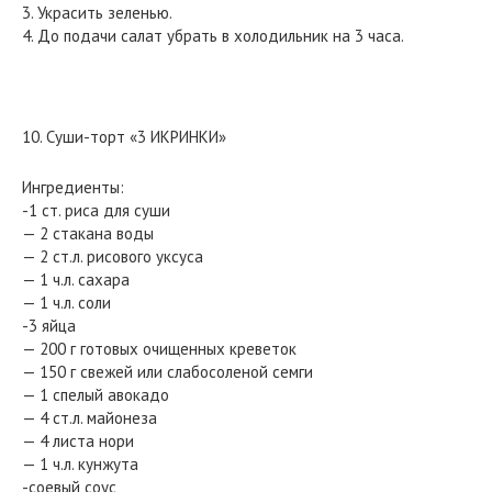
3. Украсить зеленью.
4. До подачи салат убрать в холодильник на 3 часа.
10. Суши-торт «3 ИКРИНКИ»
Ингредиенты:
-1 ст. риса для суши
— 2 стакана воды
— 2 ст.л. рисового уксуса
— 1 ч.л. сахара
— 1 ч.л. соли
-3 яйца
— 200 г готовых очищенных креветок
— 150 г свежей или слабосоленой семги
— 1 спелый авокадо
— 4 ст.л. майонеза
— 4 листа нори
— 1 ч.л. кунжута
-соевый соус