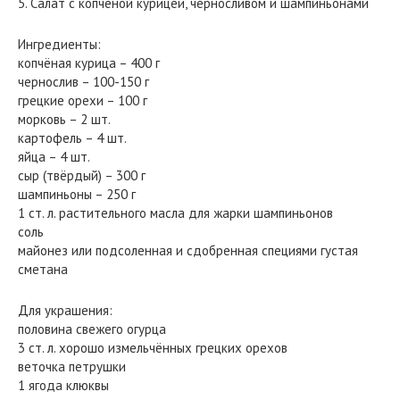
5. Салат с копчёной курицей, черносливом и шампиньонами
Ингредиенты:
копчёная курица – 400 г
чернослив – 100-150 г
грецкие орехи – 100 г
морковь – 2 шт.
картофель – 4 шт.
яйца – 4 шт.
сыр (твёрдый) – 300 г
шампиньоны – 250 г
1 ст. л. растительного масла для жарки шампиньонов
соль
майонез или подсоленная и сдобренная специями густая
сметана
Для украшения:
половина свежего огурца
3 ст. л. хорошо измельчённых грецких орехов
веточка петрушки
1 ягода клюквы