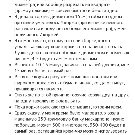
диаметра, или вообще разрезать на квадраты
(прямоугольники) — совсем быстро и безотходно.
Я делала тортик диаметром 15см, чтобы на одном
противне уместилось 4 коржа (при выпечке немного
растекается и получается большего диаметра), у меня
получилось 7 коржей.
Это многовато, потому что при сборке, когда
укладываешь верхние коржи, торт начинает ерзать.
Лучше делать коржи побольше диаметром и поменьше
числом, 4-5 будет самым оптимальным.
Выпекать 10-15 минут, зависит от вашей духовки, мне
15 минут было в самый раз.
Вынутые коржи сразу же с помощью лопатки или
широкого ножа снять с бумаги, иначе, когда остынут,
пришкварятся насмерть.
Опять же по этой причине горячие коржи друг на друга
на одну тарелку не складывать.
Пока коржи выпекаются и остывают, готовим крем.
Сразу скажу, у меня крема было маловато, я взяла
маленькую 250-граммовую банку маскарпоне, нужно
побольше, может 500 и многовато, 350-400 будет в
самый раз, оставшийся крем-чиз можно использовать