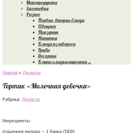
Морепродукты
Заготовки
Разное
Первые, вторые блюда
Овощное
Праздник
Напитки
Блюда из творога
Грибы
Десерты
Блины,оладьи,пирожки …
Главная
»
Десерты
Тортик «Молочная девочка»
Рубрика:
Десерты
Ингредиенты:
сгущенное молоко — 1 банка (380г)