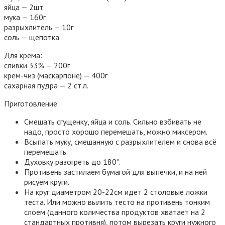
яйца — 2шт.
мука — 160г
разрыхлитель — 10г
соль — щепотка
Для крема:
сливки 33% — 200г
крем-чиз (маскарпоне) — 400г
сахарная пудра — 2 ст.л.
Приготовление.
Смешать сгущенку, яйца и соль. Сильно взбивать не
надо, просто хорошо перемешать, можно миксером.
Всыпать муку, смешанную с разрыхлителем и снова всё
перемешать.
Духовку разогреть до 180*.
Противень застилаем бумагой для выпечки, и на ней
рисуем круги.
На круг диаметром 20-22см идет 2 столовые ложки
теста. Или можно вылить тесто на противень тонким
слоем (данного количества продуктов хватает на 2
стандартных противня), потом вырезать круги нужного