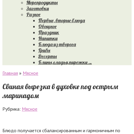
Морепродукты
Заготовки
Разное
Первые, вторые блюда
Овощное
Праздник
Напитки
Блюда из творога
Грибы
Десерты
Блины,оладьи,пирожки …
Главная
»
Мясное
Свиная вырезка в духовке под острым
маринадом
Рубрика:
Мясное
Блюдо получается сбалансированным и гармоничным по