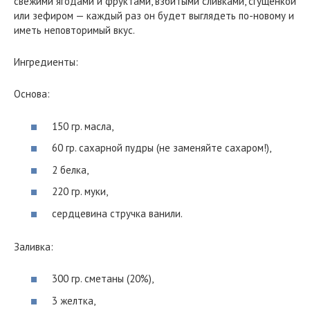
свежими ягодами и фруктами, взбитыми сливками, сгущенкой
или зефиром — каждый раз он будет выглядеть по-новому и
иметь неповторимый вкус.
Ингредиенты:
Основа:
150 гр. масла,
60 гр. сахарной пудры (не заменяйте сахаром!),
2 белка,
220 гр. муки,
сердцевина стручка ванили.
Заливка:
300 гр. сметаны (20%),
3 желтка,