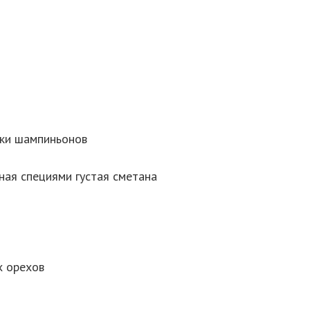
арки шампиньонов
ная специями густая сметана
х орехов