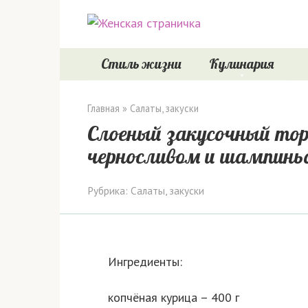
Перейти
к
контенту
Стиль жизни
Кулинария
Главная
»
Салаты, закуски
Слоеный закусочный торт
черносливом и шампин
Рубрика:
Салаты, закуски
Ингредиенты:
копчёная курица – 400 г