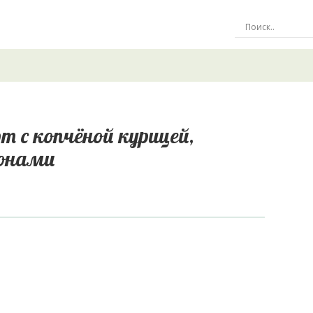
 с копчёной курицей,
ьонами