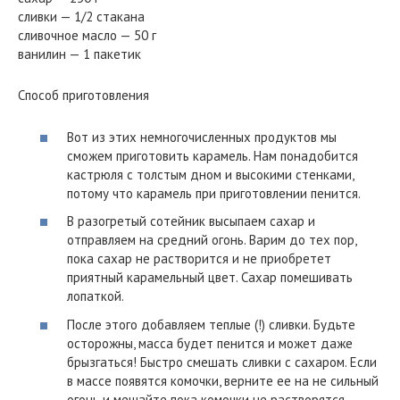
сливки — 1/2 стакана
сливочное масло — 50 г
ванилин — 1 пакетик
Способ приготовления
Вот из этих немногочисленных продуктов мы
сможем приготовить карамель. Нам понадобится
кастрюля с толстым дном и высокими стенками,
потому что карамель при приготовлении пенится.
В разогретый сотейник высыпаем сахар и
отправляем на средний огонь. Варим до тех пор,
пока сахар не растворится и не приобретет
приятный карамельный цвет. Сахар помешивать
лопаткой.
После этого добавляем теплые (!) сливки. Будьте
осторожны, масса будет пенится и может даже
брызгаться! Быстро смешать сливки с сахаром. Если
в массе появятся комочки, верните ее на не сильный
огонь и мешайте пока комочки не растворятся.