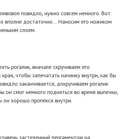
сливовое повидло, нужно совсем немного. Вот
ото вполне достаточно… Наносим его ножиком
неньким слоем.
ить рогалик, вначале скручиваем его
края, чтобы запечатать начинку внутри, как бы
овидло заканчивается, докручиваем рогалик
бы он смог немного подняться во время выпечки,
ы он хорошо пропёкся внутри.
отивень застеленный пергаментом на