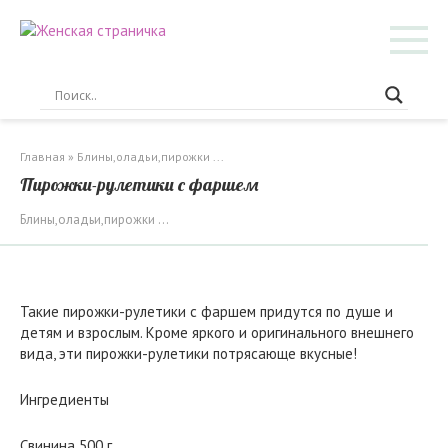
Перейти
к
контенту
Главная
»
Блины,оладьи,пирожки ...
Пирожки-рулетики с фаршем
Блины,оладьи,пирожки ...
Такие пирожки-рулетики с фаршем придутся по душе и
детям и взрослым. Кроме яркого и оригинального внешнего
вида, эти пирожки-рулетики потрясающе вкусные!
Ингредиенты
Свинина 500 г